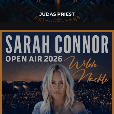
Mehr Details
JUDAS PRIEST
SARAH CONNOR
07.
August
2026 |
Freitag |
Füssen
SARAH CONNOR