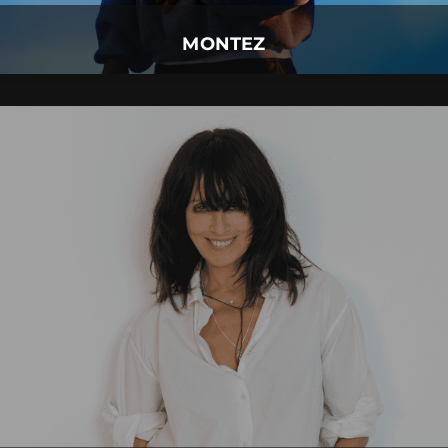
Mehr Details
MONTEZ
NENA
13.
Oktober
2027 |
Mittwoch |
Kempten
NENA