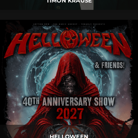
TIMON KRAUSE
HELLOWEEN
06.
August
2027 |
Freitag |
Neu-Ulm
HELLOWEEN
Mehr Details
HELLOWEEN