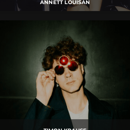
ANNETT LOUISAN
TIMON KRAUSE
03.
September
2026 |
Donnerstag |
Insel Mainau
TIMON KRAUSE
Mehr Details