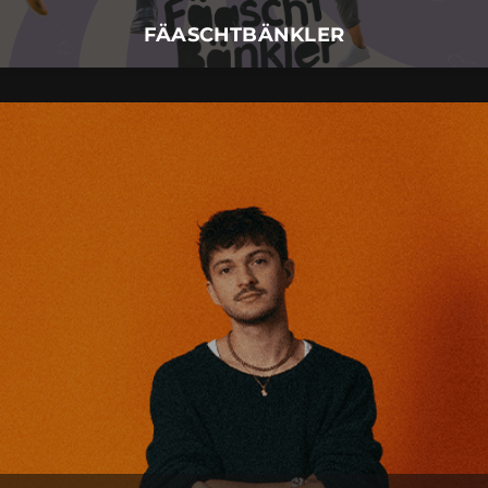
Mehr Details
FÄASCHTBÄNKLER
RIAN
30.
November
2026 |
Montag |
Augsburg
RIAN
Mehr Details