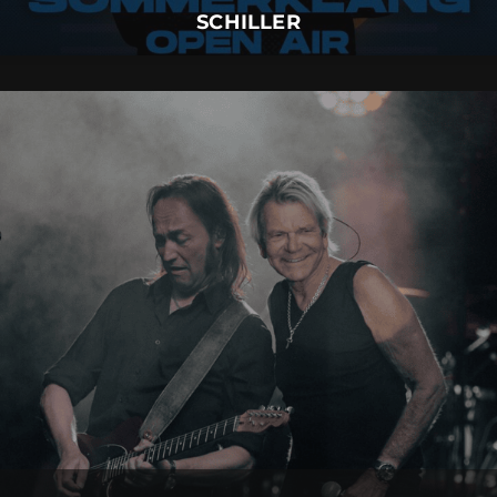
SCHILLER
MATTHIAS REIM
01.
September
2026 |
Dienstag |
Insel Mainau
MATTHIAS REIM
Mehr Details