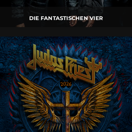
Mehr Details
DIE FANTASTISCHEN VIER
JUDAS PRIEST
06.
August
2026 |
Donnerstag |
Neu-Ulm
JUDAS PRIEST