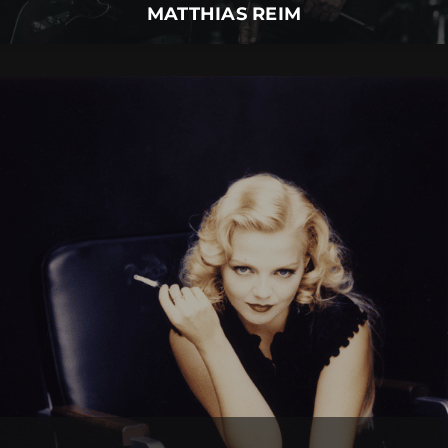
MATTHIAS REIM
ANNETT LOUISAN
09.
September
2026 |
Mittwoch |
Insel Mainau
ANNETT LOUISAN
Mehr Details