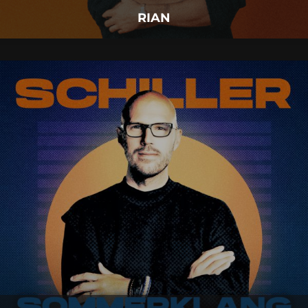
RIAN
SCHILLER
11.
September
2026 |
Freitag |
Insel Mainau
SCHILLER
Mehr Details