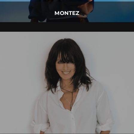
Mehr Details
MONTEZ
NENA
13.
Oktober
2027 |
Mittwoch |
Kempten
NENA