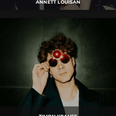
ANNETT LOUISAN
TIMON KRAUSE
03.
September
2026 |
Donnerstag |
Insel Mainau
TIMON KRAUSE
Mehr Details