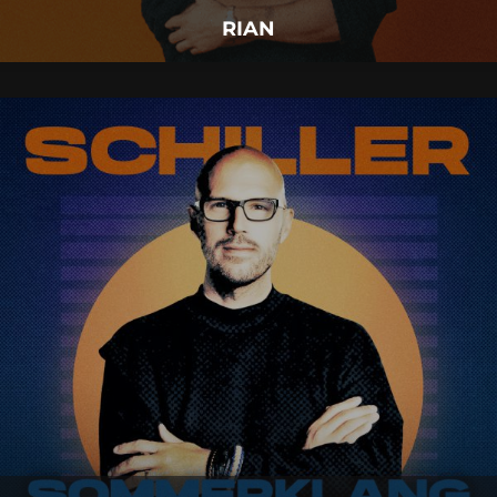
RIAN
SCHILLER
11.
September
2026 |
Freitag |
Insel Mainau
SCHILLER
Mehr Details