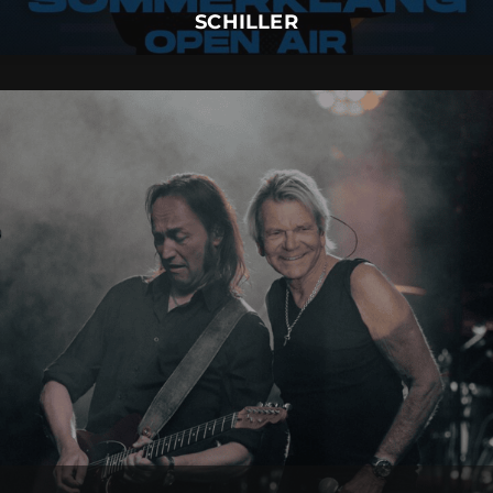
SCHILLER
MATTHIAS REIM
01.
September
2026 |
Dienstag |
Insel Mainau
MATTHIAS REIM
Mehr Details