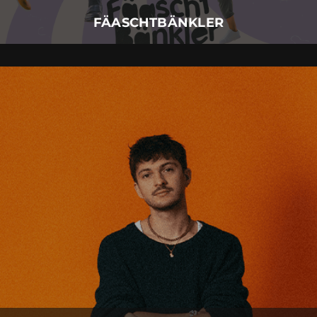
Mehr Details
FÄASCHTBÄNKLER
RIAN
30.
November
2026 |
Montag |
Augsburg
RIAN
Mehr Details