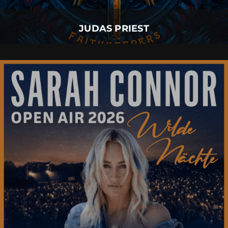
Mehr Details
JUDAS PRIEST
SARAH CONNOR
07.
August
2026 |
Freitag |
Füssen
SARAH CONNOR