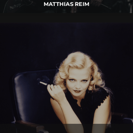
MATTHIAS REIM
ANNETT LOUISAN
09.
September
2026 |
Mittwoch |
Insel Mainau
ANNETT LOUISAN
Mehr Details