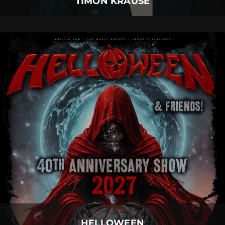
TIMON KRAUSE
HELLOWEEN
06.
August
2027 |
Freitag |
Neu-Ulm
HELLOWEEN
Mehr Details
HELLOWEEN