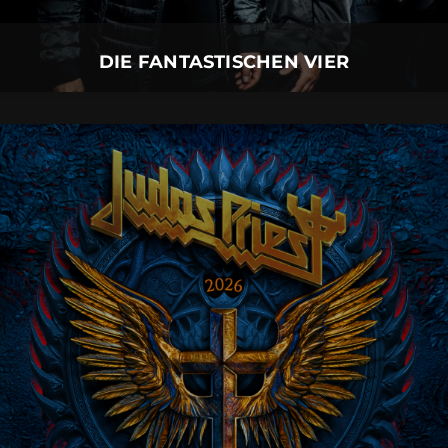
Mehr Details
DIE FANTASTISCHEN VIER
JUDAS PRIEST
06.
August
2026 |
Donnerstag |
Neu-Ulm
JUDAS PRIEST